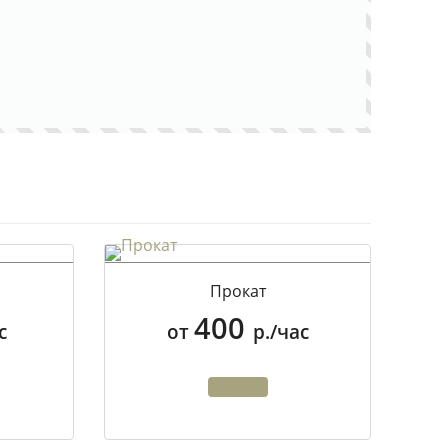
Прокат
400
с
от
р./час