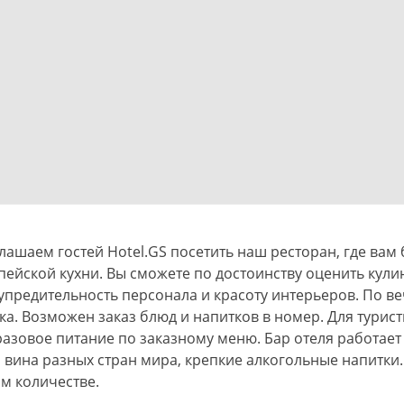
лашаем гостей Hotel.GS посетить наш ресторан, где вам
пейской кухни. Вы сможете по достоинству оценить кули
упредительность персонала и красоту интерьеров. По в
асы. Прокат сноуборда
Номера Стандарт со скидкой 25%
о за 100 р./час
ка. Возможен заказ блюд и напитков в номер. Для турис
разовое питание по заказному меню. Бар отеля работает 2
, вина разных стран мира, крепкие алкогольные напитки
м количестве.