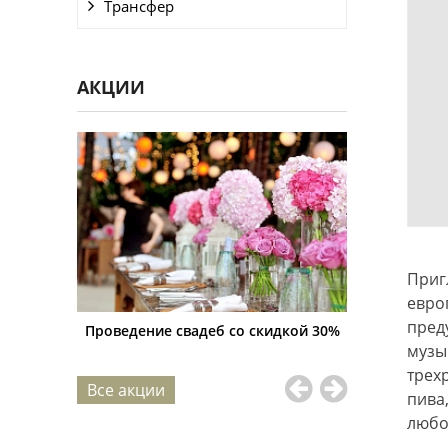
Трансфер
АКЦИИ
Приг
евро
пред
дкой 25%
Проведение свадеб со скидкой 30%
Счастливые ч
всег
музы
трех
Все акции
пива
любо