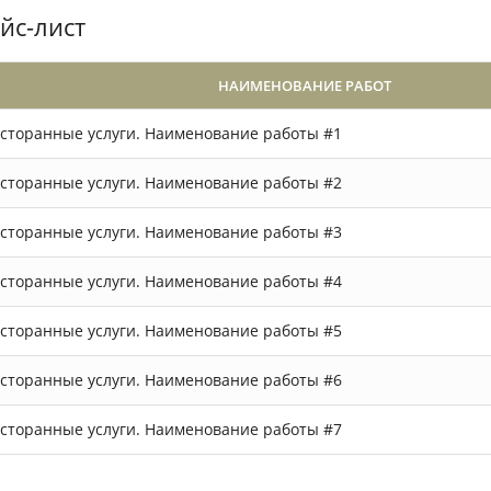
йс-лист
НАИМЕНОВАНИЕ РАБОТ
9.03.2018
Маргарита
14.02.2018
личный сервис и
Отличный отель. Приехали с мужем
О
сторанные услуги. Наименование работы #1
тво обслуживания.
на выходные. Отдохнули. Хороший
д
емьей в 3-х местном
спортзал и вкусная кухня.
о
сторанные услуги. Наименование работы #2
арт. Меняли белье аж
Обязательно приедем еще раз.
р
нь. Отдельное спасибо
Спасибо большое!
Ж
желике.
сторанные услуги. Наименование работы #3
сторанные услуги. Наименование работы #4
сторанные услуги. Наименование работы #5
сторанные услуги. Наименование работы #6
сторанные услуги. Наименование работы #7