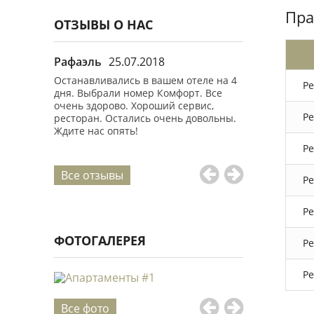
Пра
ОТЗЫВЫ О НАС
Рафаэль
25.07.2018
Анастасия
0
 с мужем
Останавливались в вашем отеле на 4
Спасибо за от
Ре
Хороший
дня. Выбрали номер Комфорт. Все
высокое качес
очень здорово. Хороший сервис,
Проживали с с
Ре
раз.
ресторан. Остались очень довольны.
номере Станд
Ждите нас опять!
два раза в де
горничной Ан
Ре
Все отзывы
Ре
Ре
ФОТОГАЛЕРЕЯ
Ре
Ре
Все фото