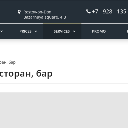
+7 - 928 - 135
Rostov-on-Don
Bazarnaya square, 4 B
PRICES
SERVICES
PROMO
ран, бар
сторан, бар